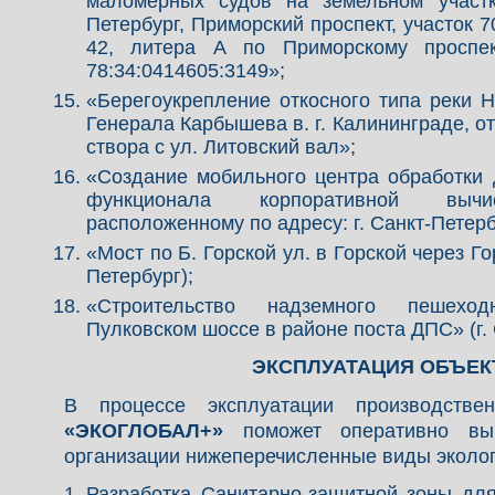
маломерных судов на земельном участк
Петербург, Приморский проспект, участок 
42, литера А по Приморскому проспек
78:34:0414605:3149»;
«Берегоукрепление откосного типа реки 
Генерала Карбышева в. г. Калининграде, о
створа с ул. Литовский вал»;
«Создание мобильного центра обработки
функционала корпоративной вычис
расположенному по адресу: г. Санкт-Петербу
«Мост по Б. Горской ул. в Горской через Го
Петербург);
«Строительство надземного пешехо
Пулковском шоссе в районе поста ДПС» (г. 
ЭКСПЛУАТАЦИЯ ОБЪЕК
В процессе эксплуатации производств
«ЭКОГЛОБАЛ+»
поможет оперативно вы
организации нижеперечисленные виды эколог
Разработка Санитарно-защитной зоны для