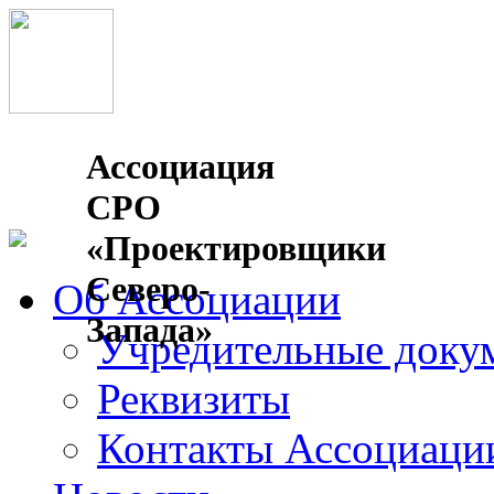
Ассоциация
СРО
«Проектировщики
Северо-
Об Ассоциации
Запада»
Учредительные доку
Реквизиты
Контакты Ассоциаци