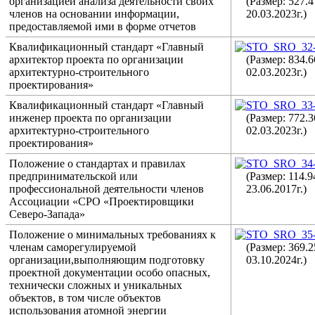
организацией анализа деятельности своих
(Размер: 527.
членов на основании информации,
20.03.2023г.)
предоставляемой ими в форме отчетов
Квалификационный стандарт «Главный
STO_SRO_32-
архитектор проекта по организации
(Размер: 834.
архитектурно-строительного
02.03.2023г.)
проектирования»
Квалификационный стандарт «Главный
STO_SRO_33-
инженер проекта по организации
(Размер: 772.
архитектурно-строительного
02.03.2023г.)
проектирования»
Положение о стандартах и правилах
STO_SRO_34-
предпринимательской или
(Размер: 114.
профессиональной деятельности членов
23.06.2017г.)
Ассоциации «СРО «Проектировщики
Северо-Запада»
Положение о минимальных требованиях к
STO_SRO_35-
членам саморегулируемой
(Размер: 369.
организации,выполняющим подготовку
03.10.2024г.)
проектной документации особо опасных,
технически сложных и уникальных
объектов, в том числе объектов
использования атомной энергии