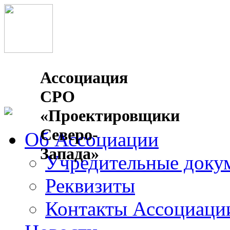
Ассоциация
СРО
«Проектировщики
Северо-
Об Ассоциации
Запада»
Учредительные доку
Реквизиты
Контакты Ассоциаци