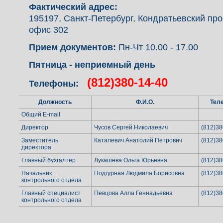
Фактический адрес:
195197, Санкт-Петербург, Кондратьевский прос
офис 302
Прием документов:
Пн-Чт 10.00 - 17.00
Пятница - неприемный день
(812)380-14-40
Телефоны:
Должность
Ф.И.О.
Тел
Общий E-mail
Директор
Чусов Сергей Николаевич
(812)38
Заместитель
Каталевич Анатолий Петрович
(812)38
директора
Главный бухгалтер
Лукашева Ольга Юрьевна
(812)38
Начальник
Подгурная Людмила Борисовна
(812)38
контрольного отдела
Главный специалист
Певцова Алла Геннадьевна
(812)38
контрольного отдела