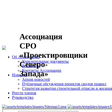
Ассоциация
СРО
«Проектировщики
Об Ассоциации
Учредительные документы
Северо-
Реквизиты
Контакты Ассоциации
Запада»
Новости
Архив новостей
Публичные обсуждения проектов сводов правил
Стратегия развития строительной отрасли и жилищн
Реестр членов
Руководство