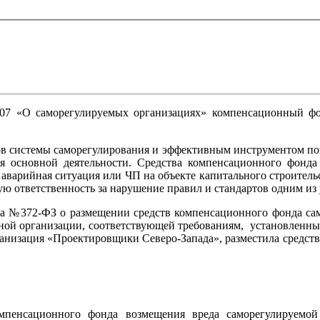
007 «О саморегулируемых организациях» компенсационный фо
в системы саморегулирования и эффективным инструментом по
я основной деятельности. Средства компенсационного фонда м
 аварийная ситуация или ЧП на объекте капитального строитель
ю ответственность за нарушение правил и стандартов одним из 
да №372-ФЗ о размещении средств компенсационного фонда сам
тной организации, соответствующей требованиям, установленн
ганизация «Проектировщики Северо-Запада», разместила средст
омпенсационного фонда возмещения вреда саморегулируемо