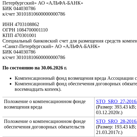
Петербургский» АО «АЛЬФА-БАНК»
БИК 044030786
к/счет 30101810600000000786
ИНН 4703108862
ОГРН 1084700001110
КПП 470301001
Специальный банковский счет для размещения средств компе
«Санкт-Петербургский» АО «АЛЬФА-БАНК»
БИК 044030786
к/счет 30101810600000000786
По состоянию на 30.06.2026 г.
Компенсационный фонд возмещения вреда Ассоциации сост
Компенсационный фонд обеспечения договорных обязательс
восемнадцать копеек).
Положение о компенсационном фонде
STO_SRO_27-2016.
возмещения вреда
(Размер: 393.43 kB
03.12.2020г.)
Положение о компенсационном фонде
STO_SRO_28-2016.
обеспечения договорных обязательств
(Размер: 193.43 kB
21.03.2017г.)