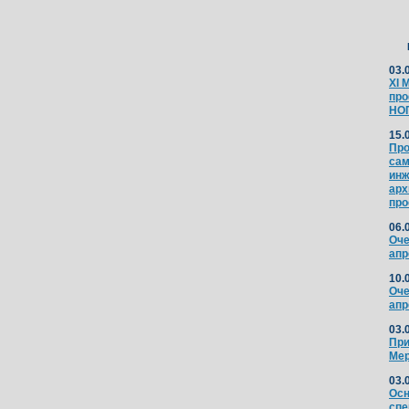
03.
XI 
про
НО
15.
Про
сам
инж
арх
про
06.
Оче
апр
10.
Оче
апр
03.
При
Мер
03.
Осн
спе