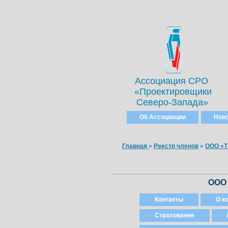
Ассоциация СРО
«Проектировщики
Северо-Запада»
Об Ассоциации
Нов
Главная
»
Реестр членов
»
ООО «Т
ООО 
Контакты
О к
Страхование