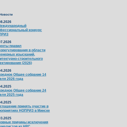
Новости
08.2026
Международный
фессиональный конкурс
ПРИЗ
07.2026
екты правил
орегулирования в области
енерных изысканий,
итектурно-строительного
ектирования (2026)
04.2026
редное Общее собрание 14
еля 2026 года
04.2025
редное Общее собрание 24
еля 2025 года
04.2025
глашение принять участие в
оприятиях НОПРИЗ в Минске
03.2025
овные причины исключения
циалистов из НРС