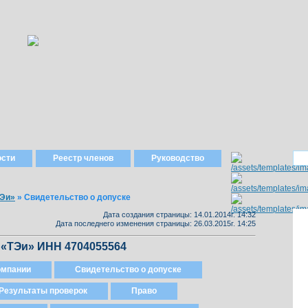
ости
Реестр членов
Руководство
Эи»
»
Свидетельство о допуске
Дата создания страницы: 14.01.2014г. 14:32
Дата последнего изменения страницы: 26.03.2015г. 14:25
«ТЭи» ИНН 4704055564
омпании
Свидетельство о допуске
Результаты проверок
Право