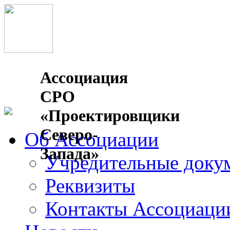
Ассоциация
СРО
«Проектировщики
Северо-
Об Ассоциации
Запада»
Учредительные доку
Реквизиты
Контакты Ассоциаци