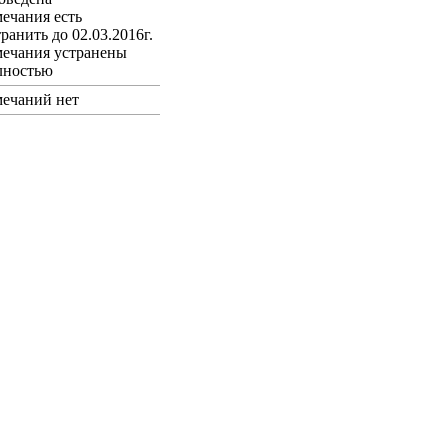
мечания есть
ранить до 02.03.2016г.
мечания устранены
лностью
мечаний нет