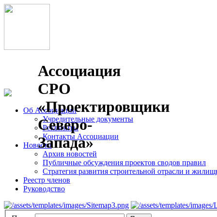
Ассоциация
СРО
«Проектировщики
Об Ассоциации
Учредительные документы
Северо-
Реквизиты
Контакты Ассоциации
Запада»
Новости
Архив новостей
Публичные обсуждения проектов сводов правил
Стратегия развития строительной отрасли и жилищн
Реестр членов
Руководство